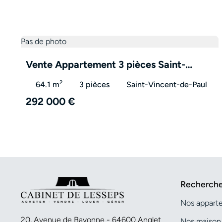
Pas de photo
Vente Appartement 3 pièces Saint-
Vincent-de-Paul 40990 – VA3234
2
64.1 m
3 pièces
Saint-Vincent-de-Paul
292 000 €
Recherche
Nos apparte
20, Avenue de Bayonne - 64600 Anglet
Nos maison 