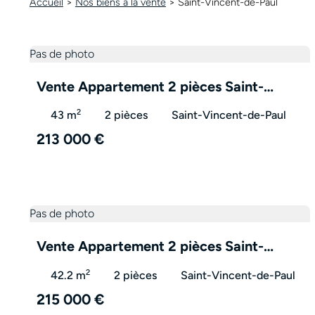
Accueil
>
Nos biens à la vente
>
Saint-Vincent-de-Paul
Pas de photo
Vente Appartement 2 pièces Saint-
Vincent-de-Paul 40990 – VA3240
2
43 m
2 pièces
Saint-Vincent-de-Paul
213 000 €
Pas de photo
Vente Appartement 2 pièces Saint-
Vincent-de-Paul 40990 – VA3246
2
42.2 m
2 pièces
Saint-Vincent-de-Paul
215 000 €