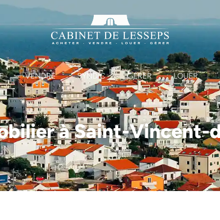
F
VENDRE
SYNDIC
GÉRER
LOUER
bilier à Saint-Vincent-